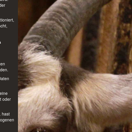
der
ioniert,
cht,
n
ten
rden.
Daten
eine
t oder
, hast
ezogenen