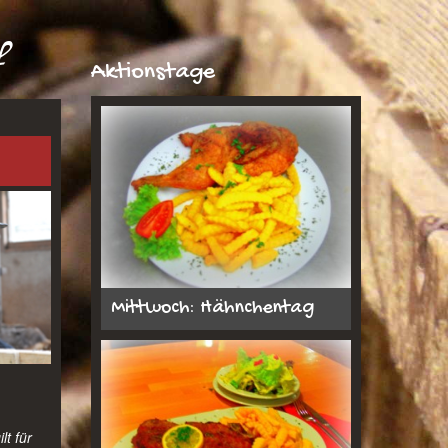
f
Aktionstage
Mittwoch: Hähnchentag
lt für