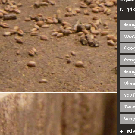
6. Pl
Goog
Wor
Goog
Goo
Goog
Vime
YouT
Face
Sons
7. Ei