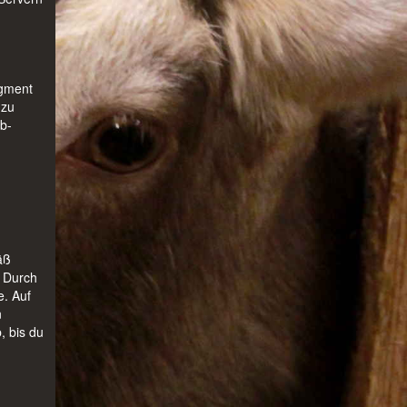
agment
 zu
b-
äß
. Durch
e. Auf
n
, bis du