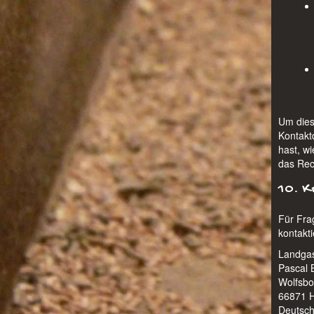
Um dies
Kontakt
hast, w
das Rec
10. 
Für Fra
kontakti
Landgas
Pascal 
Wolfsbo
66871 H
Deutsch