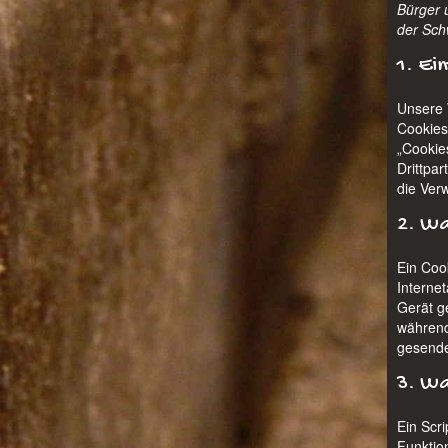
Bürger 
der Sch
1. Ei
Unsere 
Cookies
„Cookie
Drittpa
die Ver
2. Wa
Ein Cook
Interne
Gerät g
während
gesende
3. Wa
Ein Scr
Funktion