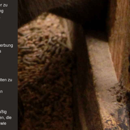
r zu
ng
.
n
Werbung
s
iten zu
on
äßig
en, die
 wie