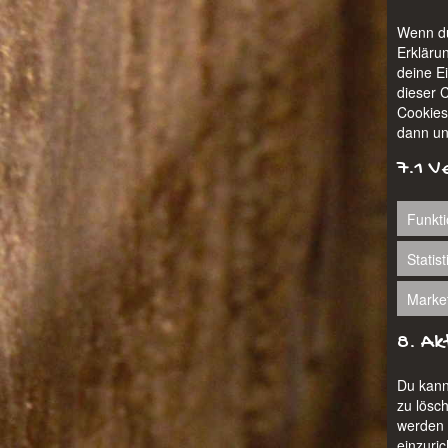
Wenn du
Erklärun
deine Ei
dieser 
Cookies
dann unt
7.1 V
Funkti
Statis
Marke
8. Ak
Du kann
zu lösch
werden s
einzuric