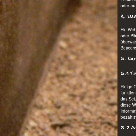
oder au
4. Wa
Ein Web
oder Bi
überwac
Beacons
5. Co
5.1 T
Einige 
funktio
das Set
diese W
Informa
bezahls
5.2 A