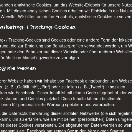
wenden analytische Cookies, um das Website-Erlebnis für unsere Nutze
en. Mit diesen analytischen Cookies erhalten wir Einblicke in die Nutzu
 Website. Wir bitten um deine Erlaubnis, analytische Cookies zu setzen
arketing- / Tracking-Cookies
ng- / Tracking-Cookies sind Cookies oder eine andere Form der lokale
rung, die zur Erstellung von Benutzerprofilen verwendet werden, um 
gen oder den Benutzer auf dieser Website oder über mehrere Website
für ähnliche Marketingzwecke zu verfolgen.
oziale Medien
erer Website haben wir Inhalte von Facebook eingebunden, um Webse
 (z. B. „Gefällt mir“, „Pin“) oder zu teilen (z. B. „Tweet“) in sozialen
ken wie Facebook. Dieser Inhalt ist mit einem Code eingebettet, der v
k stammt und Cookies platziert. Diese Inhalte können bestimmte
tionen für personalisierte Werbung speichern und verarbeiten.
es die Datenschutzerklärung dieser sozialen Netzwerke (die sich regelm
kann), um zu erfahren, wie sie mit deinen (persönlichen) Daten umgeh
hilfe dieser Cookies verarbeiten. Die abgerufenen Daten werden so weit
 anonymisiert. Facebook hat seinen Sitz in den Vereinigten Staaten