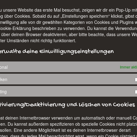
s
 unsere Website das erste Mal besuchst, zeigen wir dir ein Pop-Up mit
g über Cookies. Sobald du auf „Einstellungen speichern“ klickst, gibst
nwilligung alle von dir gewählten Kategorien von Cookies und Plugins w
Cookie-Erklärung beschrieben zu verwenden. Du kannst die Verwendun
 über deinen Browser deaktivieren, aber bitte beachte, dass unsere W
er Umständen nicht richtig funktioniert.
erwalte deine Einwilligungseinstellungen
onal
Immer akt
tiken
ting
tivierung/Deaktivierung und Löschen von Cookies
st deinen Internetbrowser verwenden um automatisch oder manuell C
en. Du kannst außerdem spezifizieren ob spezielle Cookies nicht platzi
ollen. Eine andere Möglichkeit ist es deinen Internetbrowser derart
hten, dass du jedes Mal benachrichtigt wirst, wenn ein Cookie platziert 