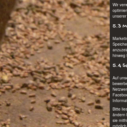
Wir ver
optimier
unserer
5.3 M
Marketi
Speiche
anzuzei
hinweg 
5.4 S
Auf uns
bewerben
Netzwer
Faceboo
Informa
Bitte li
ändern 
sie mit
möglich