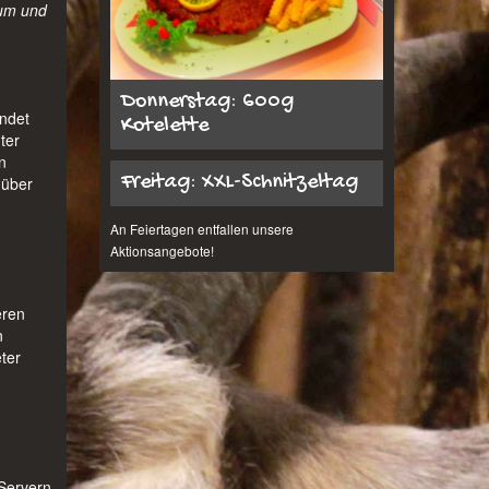
aum und
Donnerstag: 600g
endet
Kotelette
ter
n
Freitag: XXL-Schnitzeltag
 über
An Feiertagen entfallen unsere
Aktionsangebote!
eren
n
ter
 Servern