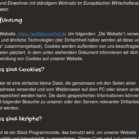
und Einwohner mit ständigem Wohnsitz im Europäischen Wirtschaftsr
weiz.
nführung
Website,
https://wolfsbornerhof.de
(im folgenden: „Die Website“) verw
 und ähnliche Technologien (der Einfachheit halber werden all diese un
s“ zusammengefasst). Cookies werden außerdem von uns beauftragte
rteien platziert. In dem unten stehendem Dokument informieren wir dich
wendung von Cookies auf unserer Website.
s sind Cookies?
ie ist eine einfache kleine Datei, die gemeinsam mit den Seiten einer
tadresse versendet und vom Webbrowser auf dem PC oder einem and
espeichert werden kann. Die darin gespeicherten Informationen könne
 folgender Besuche zu unseren oder den Servern relevanter Drittanbie
t werden.
s sind Skripte?
ipt ist ein Stück Programmcode, das benutzt wird, um unserer Website
alität und Interaktivität zu ermöglichen. Dieser Code wird auf unseren