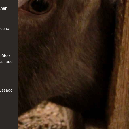
chen
rechen.
arüber
ast auch
Aussage