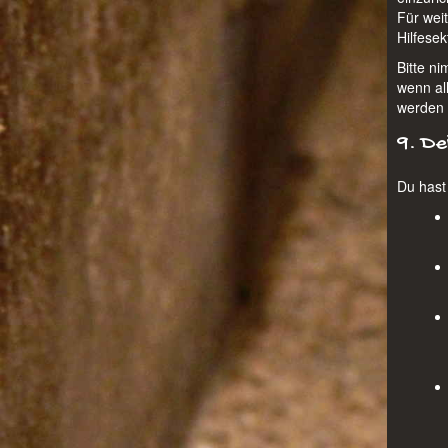
Für wei
Hilfese
Bitte ni
wenn al
werden 
9. De
Du hast